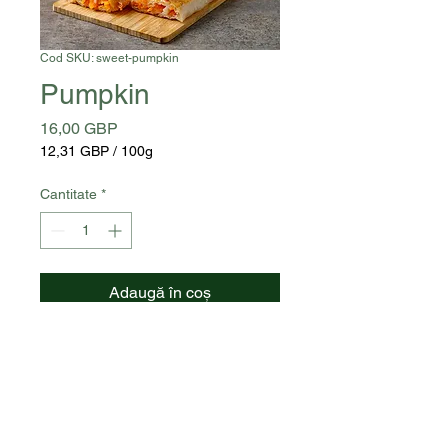
Cod SKU: sweet-pumpkin
Pumpkin
Preț
16,00 GBP
12,31 GBP
/
100g
12,31 GBP
per
Cantitate
*
100
Grams
Adaugă în coș
pumpkin, pastry, sugar - 130g
Allergens:
gluten, egg, sesame