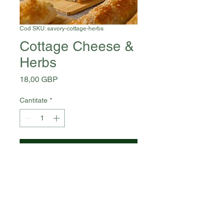
Cod SKU: savory-cottage-herbs
Cottage Cheese &
Herbs
Preț
18,00 GBP
Cantitate
*
Adaugă în coș
Cottage cheese, pastry, herbs,
egg wash - 130 g
Allergens