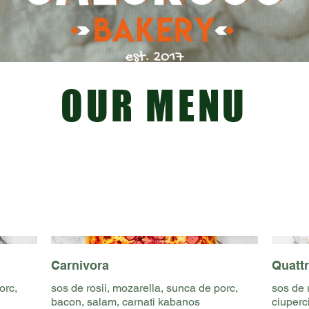
OUR MENU
Carnivora
Quattr
orc,
sos de rosii, mozarella, sunca de porc,
sos de 
bacon, salam, carnati kabanos
ciuperc