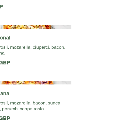
P
ional
rosii, mozarella, ciuperci, bacon,
na
 GBP
cana
rosii, mozarella, bacon, sunca,
 porumb, ceapa rosie
 GBP