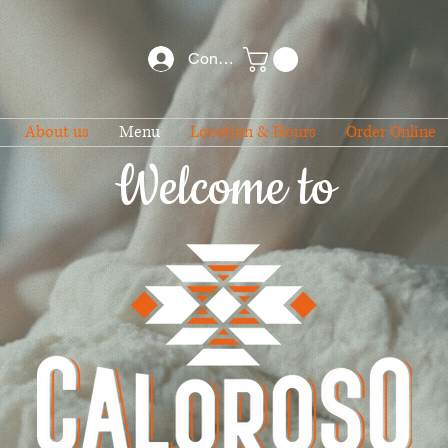
Conectează-te
About us
Menu
Location & Hours
Order Online
Welcome to