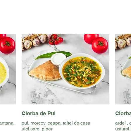
Ciorba de Pui
Ciorb
mantana,
pui, morcov, ceapa, taitei de casa,
ardei ,
ulei,sare, piper
usturoi