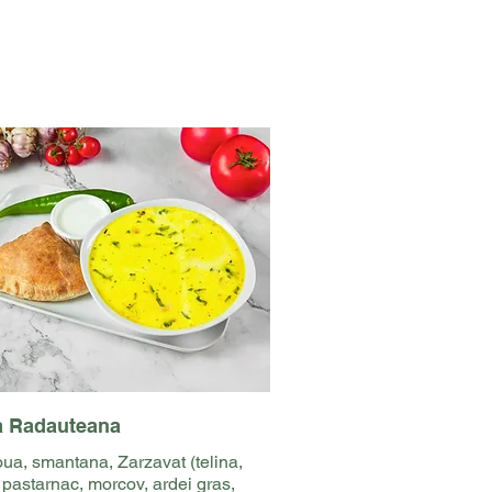
a Radauteana
 oua, smantana, Zarzavat (telina,
, pastarnac, morcov, ardei gras,