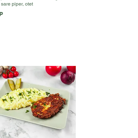
sare piper, otet
P