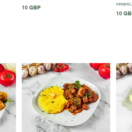
ceapa), 
10 GBP
10 GB