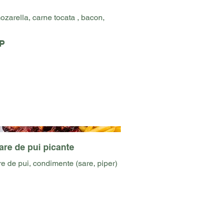
zarella, carne tocata , bacon,
P
are de pui picante
re de pui, condimente (sare, piper)