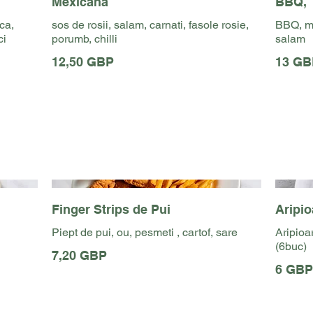
Mexicana
BBQ,
ca,
sos de rosii, salam, carnati, fasole rosie,
BBQ, mo
ci
porumb, chilli
salam
12,50 GBP
13 GB
Finger Strips de Pui
Aripio
Piept de pui, ou, pesmeti , cartof, sare
Aripioa
(6buc)
7,20 GBP
6 GBP