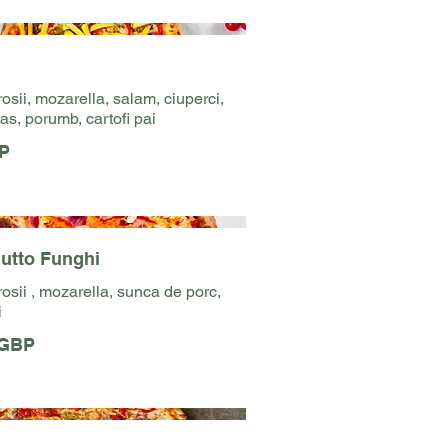
rosii, mozarella, salam, ciuperci,
ras, porumb, cartofi pai
P
iutto Funghi
rosii , mozarella, sunca de porc,
i
 GBP