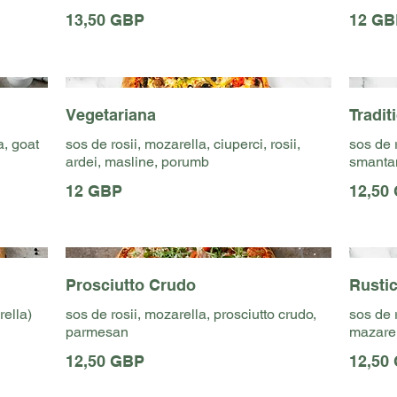
13,50 GBP
12 GB
Vegetariana
Tradit
a, goat
sos de rosii, mozarella, ciuperci, rosii,
sos de 
ardei, masline, porumb
smanta
12 GBP
12,50
Prosciutto Crudo
Rusti
rella)
sos de rosii, mozarella, prosciutto crudo,
sos de 
parmesan
mazare,
12,50 GBP
12,50