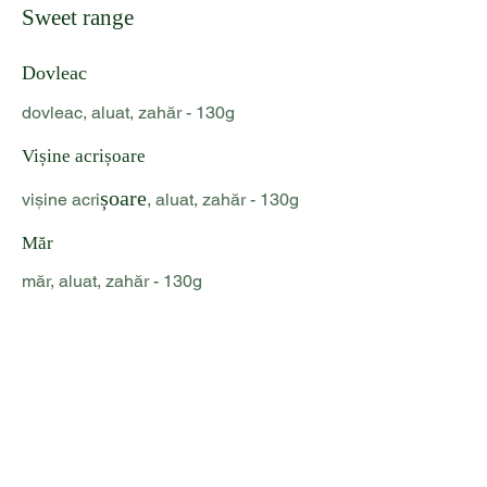
Sweet range
Dovleac
dovleac, aluat, zahăr - 130g
Vișine acrișoare
șoare
vișine acri
, aluat, zahăr - 130g
Măr
măr, aluat, zahăr - 130g
Halva și măr
halva, morcov, aluat, zahăr - 130g
Pan fried range
Cartof